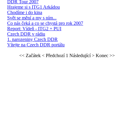
DDR Tour 2007
Hrajeme si s ITG1 Arkádou
Chodíme i do kina
Svět se mění a my s ním...
Co nás čeká a co se chystá pro rok 2007
Report: Vídeň - ITG2 + PUI
Czech DDR v rádiu
1. narozeniny Czech DDR
Vítejte na Czech DDR portálu
<< Začátek
< Předchozí
1
Následující >
Konec >>