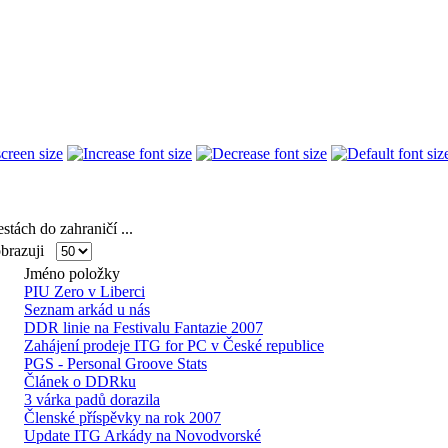
stách do zahraničí ...
razuji
Jméno položky
PIU Zero v Liberci
Seznam arkád u nás
DDR linie na Festivalu Fantazie 2007
Zahájení prodeje ITG for PC v České republice
PGS - Personal Groove Stats
Článek o DDRku
3 várka padů dorazila
Členské příspěvky na rok 2007
Update ITG Arkády na Novodvorské