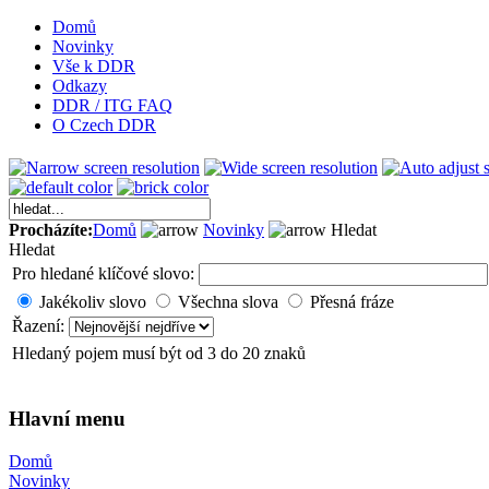
Domů
Novinky
Vše k DDR
Odkazy
DDR / ITG FAQ
O Czech DDR
Procházíte:
Domů
Novinky
Hledat
Hledat
Pro hledané klíčové slovo:
Jakékoliv slovo
Všechna slova
Přesná fráze
Řazení:
Hledaný pojem musí být od 3 do 20 znaků
Hlavní menu
Domů
Novinky