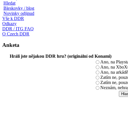
Hledat
Bleskovky / blog
Novinky odjinud
Vše k DDR
Odkazy
DDR / ITG FAQ
O Czech DDR
Anketa
Hráli jste nějakou DDR hru? (originální od Konami)
Ano, na Playst
Ano, na XboX
Ano, na arkádě
Zatím ne, pou
Zatím ne, pouz
Neznám, nehra