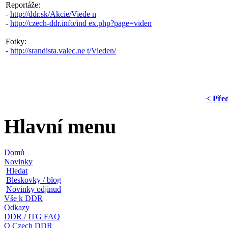
Reportáže:
-
http://ddr.sk/Akcie/Viede n
-
http://czech-ddr.info/ind ex.php?page=viden
Fotky:
-
http://srandista.valec.ne t/Vieden/
< Pře
Hlavní menu
Domů
Novinky
Hledat
Bleskovky / blog
Novinky odjinud
Vše k DDR
Odkazy
DDR / ITG FAQ
O Czech DDR