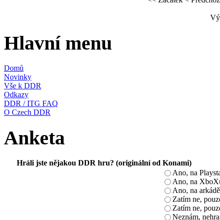
Výs
Hlavní menu
Domů
Novinky
Vše k DDR
Odkazy
DDR / ITG FAQ
O Czech DDR
Anketa
Hráli jste nějakou DDR hru? (originální od Konami)
Ano, na Playst
Ano, na XboX
Ano, na arkádě
Zatím ne, pou
Zatím ne, pouz
Neznám, nehra