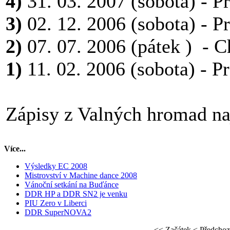
4)
31. 03. 2007 (sobota) - P
3)
02. 12. 2006 (sobota) - P
2)
07. 07. 2006 (pátek ) - C
1)
11. 02. 2006 (sobota) - P
Zápisy z Valných hromad n
Více...
Výsledky EC 2008
Mistrovství v Machine dance 2008
Vánoční setkání na Buďánce
DDR HP a DDR SN2 je venku
PIU Zero v Liberci
DDR SuperNOVA2
<< Začátek
< Předchoz