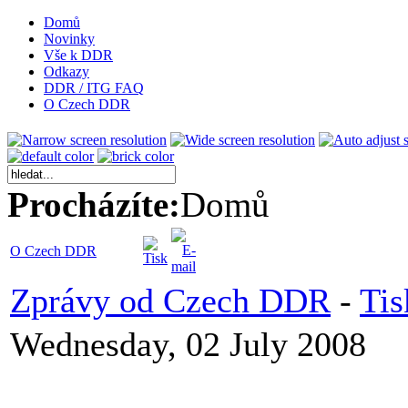
Domů
Novinky
Vše k DDR
Odkazy
DDR / ITG FAQ
O Czech DDR
Procházíte:
Domů
O Czech DDR
Zprávy od Czech DDR
-
Tis
Wednesday, 02 July 2008