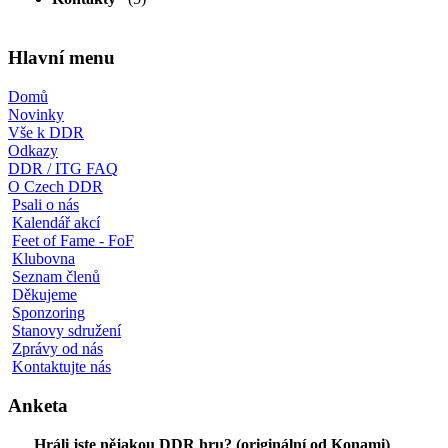
Hlavní menu
Domů
Novinky
Vše k DDR
Odkazy
DDR / ITG FAQ
O Czech DDR
Psali o nás
Kalendář akcí
Feet of Fame - FoF
Klubovna
Seznam členů
Děkujeme
Sponzoring
Stanovy sdružení
Zprávy od nás
Kontaktujte nás
Anketa
Hráli jste nějakou DDR hru? (originální od Konami)