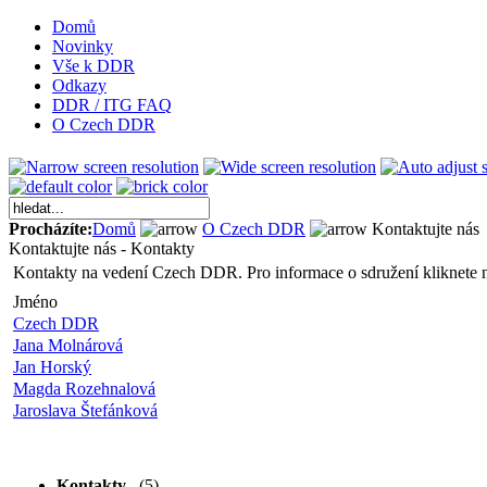
Domů
Novinky
Vše k DDR
Odkazy
DDR / ITG FAQ
O Czech DDR
Procházíte:
Domů
O Czech DDR
Kontaktujte nás
Kontaktujte nás - Kontakty
Kontakty na vedení Czech DDR. Pro informace o sdružení kliknete
Jméno
Czech DDR
Jana Molnárová
Jan Horský
Magda Rozehnalová
Jaroslava Štefánková
Kontakty
(5)