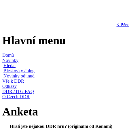
< Pře
Hlavní menu
Domů
Novinky
Hledat
Bleskovky / blog
Novinky odjinud
Vše k DDR
Odkazy
DDR / ITG FAQ
O Czech DDR
Anketa
Hráli jste nějakou DDR hru? (originální od Konami)