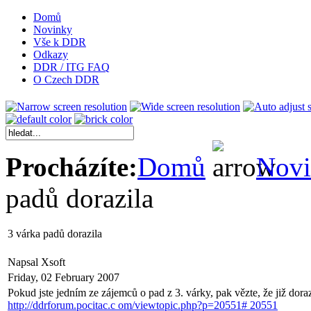
Domů
Novinky
Vše k DDR
Odkazy
DDR / ITG FAQ
O Czech DDR
Procházíte:
Domů
Nov
padů dorazila
3 várka padů dorazila
Napsal Xsoft
Friday, 02 February 2007
Pokud jste jedním ze zájemců o pad z 3. várky, pak vězte, že již dorazil
http://ddrforum.pocitac.c om/viewtopic.php?p=20551# 20551