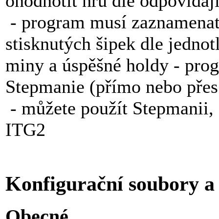
ohodnotit hru dle odpovídaj
- program musí zaznamenat 
stisknutých šipek dle jedno
miny a úspěšné holdy - pro
Stepmanie (přímo nebo přes 
- můžete použít Stepmanii,
ITG2
Konfigurační soubory a
Obecné