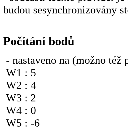
budou sesynchronizovány ste
Počítání bodů
- nastaveno na (možno též p
W1 : 5
W2 : 4
W3 : 2
W4 : 0
W5 : -6