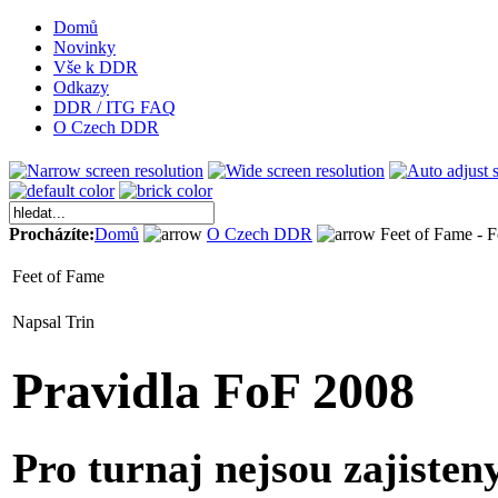
Domů
Novinky
Vše k DDR
Odkazy
DDR / ITG FAQ
O Czech DDR
Procházíte:
Domů
O Czech DDR
Feet of Fame - 
Feet of Fame
Napsal Trin
Pravidla FoF 2008
Pro turnaj nejsou zajiste