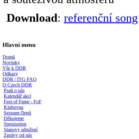
Download
:
referenční song
Hlavní menu
Domů
Novinky
Vše k DDR
Odkazy
DDR / ITG FAQ
O Czech DDR
Psali o nás
Kalendář akcí
Feet of Fame - FoF
Klubovna
Seznam členů
Děkujeme
Sponzoring
Stanovy sdružení
Zprávy od nás