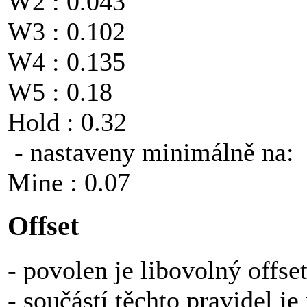
W2 : 0.043
W3 : 0.102
W4 : 0.135
W5 : 0.18
Hold : 0.32
- nastaveny minimálně na:
Mine : 0.07
Offset
- povolen je libovolný offse
- součástí těchto pravidel j