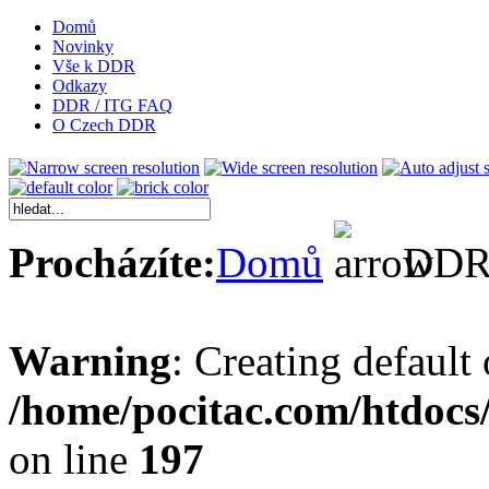
Domů
Novinky
Vše k DDR
Odkazy
DDR / ITG FAQ
O Czech DDR
Procházíte:
Domů
DDR 
Warning
: Creating default
/home/pocitac.com/htdoc
on line
197