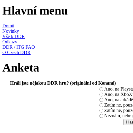
Hlavní menu
Domů
Novinky
Vše k DDR
Odkazy
DDR / ITG FAQ
O Czech DDR
Anketa
Hráli jste nějakou DDR hru? (originální od Konami)
Ano, na Playst
Ano, na XboX
Ano, na arkádě
Zatím ne, pou
Zatím ne, pouz
Neznám, nehra