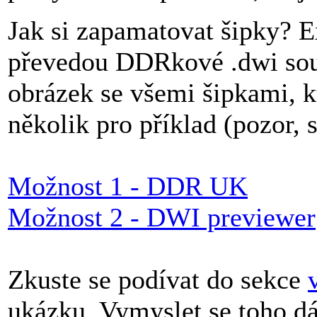
Jak si zapamatovat šipky? Exi
převedou DDRkové .dwi soub
obrázek se všemi šipkami, k
několik pro příklad (pozor,
Možnost 1 - DDR UK
Možnost 2 - DWI previewer
Zkuste se podívat do sekce
ukázku. Vymyslet se toho d